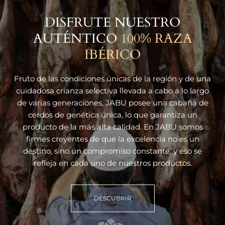
DISFRUTE NUESTRO
AUTÉNTICO
100% RAZA
IBÉRICO
Fruto de las condiciones únicas de la región y de una
cuidadosa crianza selectiva
llevada a cabo a lo largo
de varias generaciones, JABU posee una cabaña de
cerdos
de genética única, lo que garantiza un
producto de la más alta calidad.
En JABU somos
firmes creyentes de que la excelencia no es un
destino, sino un
compromiso constante, y eso se
refleja en cada uno de nuestros productos.
DESCUBRIR